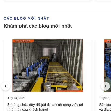
Chuyên nghiệp Mái kim loại Mái vòm Cap Cap Forming Machine Trim Roll Cựu
Thung lũng máy cán nguội, máy làm mái
CÁC BLOG MỚI NHẤT
Đường tạo hình cuộn cho lan can bảo vệ đường cao tốc, Rào cản va chạm an toàn Trước đây, W Beam
Khám phá các blog mới nhất
July 24, 2026
July 07,
5 thùng chứa đầy để gửi đi! làm tốt công việc tại
Sản xu
nhà máy của khách hàng!
và địa 