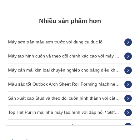
Nhiều sản phẩm hơn
Máy sơn trần màu sơn trước với dụng cụ đục lỗ
Máy tạo hình cuộn và theo dõi chính xác cao với máy ép dập
Máy cán mái kim loại chuyên nghiệp cho bảng điều khiển buộc / PPGL
Màu sắc tốt Outlook Arch Sheet Roll Forming Machine cho trần hồ sơ
Sản xuất cao Stud và theo dõi cuộn hình thành với cắt góc 40 độ
Top Hat Purlin mái nhà máy tạo hình với dập nổi / Stiffener
Máy tạo hình cuộn và theo dõi tốc độ cao, máy tạo hình cuộn kim loại