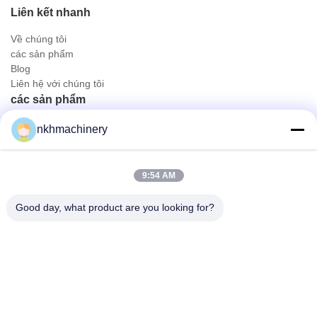
Liên kết nhanh
Về chúng tôi
các sản phẩm
Blog
Liên hệ với chúng tôi
các sản phẩm
Tấm lợp mái
nkhmachinery
Mái lợp ngói
Máy cán sàn
Máy tạo hình cuộn đứng
9:54 AM
Tấm lợp máy uốn
Máy cán định hình
Good day, what product are you looking for?
Liên hệ nhanh
Điện thoại
0086-592-6260078
E-mail
info@nkhmachinery.com