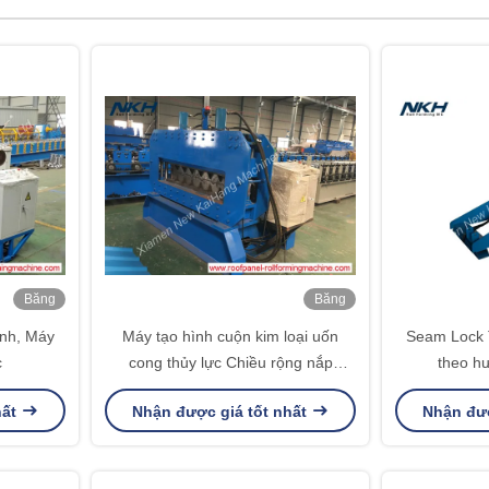
Băng
Băng
hình
hình
nh, Máy
Máy tạo hình cuộn kim loại uốn
Seam Lock 
c
cong thủy lực Chiều rộng nắp
theo h
1200mm với động cơ Servo của
hất
Nhận được giá tốt nhất
Nhận đượ
Siemens