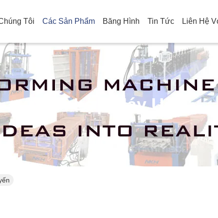
Chúng Tôi
Các Sản Phẩm
Băng Hình
Tin Tức
Liên Hệ V
Tấm Lợp Máy Uốn
yến