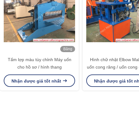
Băng
hình
Tấm lợp màu tùy chỉnh Máy uốn
Hình chữ nhật Elbow Ma
cho hồ sơ / hình thang
uốn cong răng / uốn cong
điều khiển Downpi
Nhận được giá tốt nhất
Nhận được giá tốt n