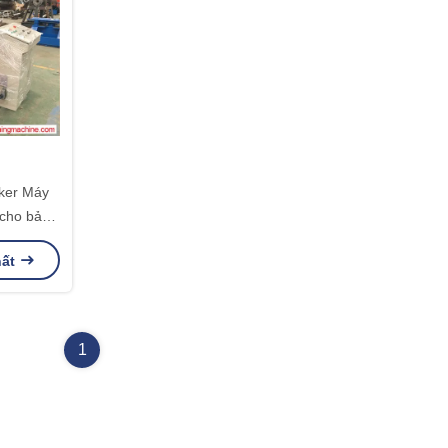
ker Máy
 cho bảng
pe
hất
1