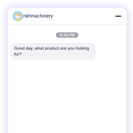
nkhmachinery
Liên hệ nhanh
11:02 PM
Điện thoại
Good day, what product are you looking 
for?
86-592-6260078
E-mail
info@nkhmachinery.com
Địa chỉ
No.503-3, Hangtian Road, Guankou, Jimei, Xiamen,
Trung Quốc