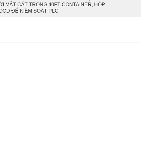
ỚI MẮT CẮT TRONG 40FT CONTAINER, HỘP 
OOD ĐỂ KIỂM SOÁT PLC