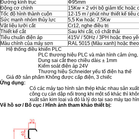
Đường kính trục
Φ95mm
Động cơ chính
15Kw × 2 với bộ giảm tốc hoặc 
Tốc độ hình thành cuộn
12-15 m / phút như thiết kế tiêu
Sức mạnh nhóm thủy lực
5,5 Kw hoặc 7,5Kw
Vật liệu lưỡi cắt
Cr12, nghe điều trị
Thiết kế cắt
Sau khi cắt, có chất thải
Tiêu chuẩn điện áp
415V / 50Hz / 3PH hoặc theo yê
Màu chính của máy sơn
RAL 5015 (Màu xanh) hoặc theo
Hệ thống điều khiển PLC
PLC thương hiệu PLC và màn hình cảm ứng, B
Dung sai cắt theo chiều dài≤ ± 1mm
Kiểm soát điện áp 24V
Thương hiệu Schneider yếu tố điện hạ thế
Giá đỡ sản phẩm Không được cấp điện, 3 chiếc
Ứng dụng:
Có các máy tạo hình sàn thép khác nhau sản xuất
công cụ cán dập nổi trong khi một số khác thì khô
xuất sàn kim loại và đó là lý do tại sao máy tạo 
Vẽ hồ sơ / Bố cục / Hình ảnh tham khảo thiết bị: