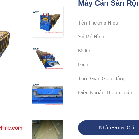
Máy Cán Sàn Rộ
Tên Thương Hiệu:
Số Mô Hình:
MOQ:
Price:
Thời Gian Giao Hàng:
Điều Khoản Thanh Toán:
Nhận Được Giá T