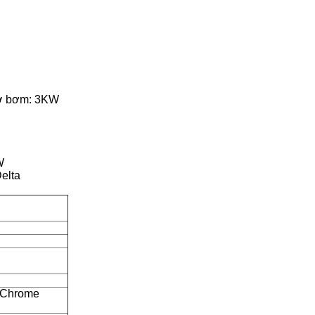
cơ bơm: 3KW
W
elta
g Chrome