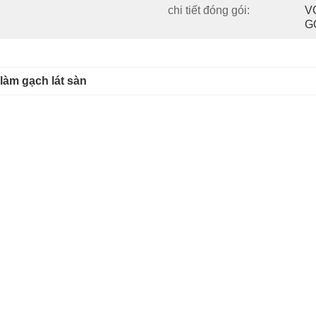
chi tiết đóng gói:
V
G
làm gạch lát sàn