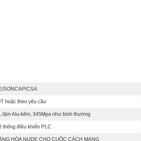
E/SONCAP/CSA
T hoặc theo yêu cầu
, tấm Alu-kẽm, 345Mpa như bình thường
 thống điều khiển PLC
ÀNG HÓA NUDE CHO CUỘC CÁCH MẠNG 