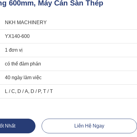
ng 600mm, Máy Cán Sàn Thép
NKH MACHINERY
YX140-600
1 đơn vị
có thể đàm phán
40 ngày làm việc
L / C, D / A, D / P, T / T
ốt Nhất
Liên Hệ Ngay