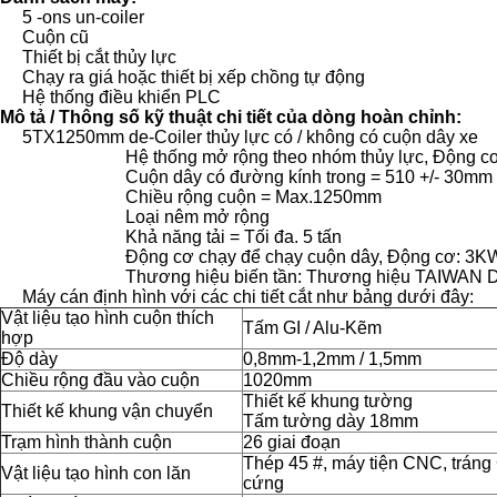
5 -ons un-coiler
Cuộn cũ
Thiết bị cắt thủy lực
Chạy ra giá hoặc thiết bị xếp chồng tự động
Hệ thống điều khiển PLC
Mô tả / Thông số kỹ thuật chi tiết của dòng hoàn chỉnh:
5TX1250mm de-Coiler thủy lực có / không có cuộn dây xe
Hệ thống mở rộng theo nhóm thủy lực, Động 
Cuộn dây có đường kính trong = 510 +/- 30mm
Chiều rộng cuộn = Max.1250mm
Loại nêm mở rộng
Khả năng tải = Tối đa.
5 tấn
Động cơ chạy để chạy cuộn dây, Động cơ: 3K
Thương hiệu biến tần: Thương hiệu TAIWAN D
Máy cán định hình với các chi tiết cắt như bảng dưới đây:
Vật liệu tạo hình cuộn thích
Tấm GI / Alu-Kẽm
hợp
Độ dày
0,8mm-1,2mm / 1,5mm
Chiều rộng đầu vào cuộn
1020mm
Thiết kế khung tường
Thiết kế khung vận chuyển
Tấm tường dày 18mm
Trạm hình thành cuộn
26 giai đoạn
Thép 45 #, máy tiện CNC, trán
Vật liệu tạo hình con lăn
cứng