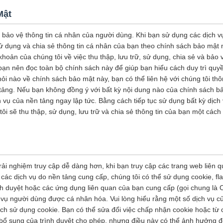
Mật
c bảo vệ thông tin cá nhân của người dùng. Khi bạn sử dụng các dịch 
sử dụng và chia sẻ thông tin cá nhân của bạn theo chính sách bảo mật
hoản của chúng tôi về việc thu thập, lưu trữ, sử dụng, chia sẻ và bảo 
bạn nên đọc toàn bộ chính sách này để giúp bạn hiểu cách duy trì quyề
ỏi nào về chính sách bảo mật này, bạn có thể liên hệ với chúng tôi thô
tảng. Nếu bạn không đồng ý với bất kỳ nội dung nào của chính sách b
vụ của nền tảng ngay lập tức. Bằng cách tiếp tục sử dụng bất kỳ dịch
ôi sẽ thu thập, sử dụng, lưu trữ và chia sẻ thông tin của bạn một các
ải nghiệm truy cập dễ dàng hơn, khi bạn truy cập các trang web liên 
các dịch vụ do nền tảng cung cấp, chúng tôi có thể sử dụng cookie, fl
nh duyệt hoặc các ứng dụng liên quan của bạn cung cấp (gọi chung là 
 vụ người dùng được cá nhân hóa. Vui lòng hiểu rằng một số dịch vụ củ
h sử dụng cookie. Bạn có thể sửa đổi việc chấp nhận cookie hoặc từ c
 bổ sung của trình duyệt cho phép, nhưng điều này có thể ảnh hưởng đ