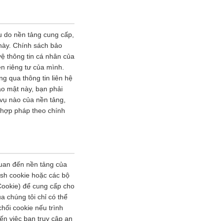
vụ do nền tảng cung cấp,
 này. Chính sách bảo
vệ thông tin cá nhân của
n riêng tư của mình.
ng qua thông tin liên hệ
ảo mật này, bạn phải
 vụ nào của nền tảng,
h hợp pháp theo chính
quan đến nền tảng của
ash cookie hoặc các bộ
Cookie) để cung cấp cho
a chúng tôi chỉ có thể
hối cookie nếu trình
ến việc bạn truy cập an