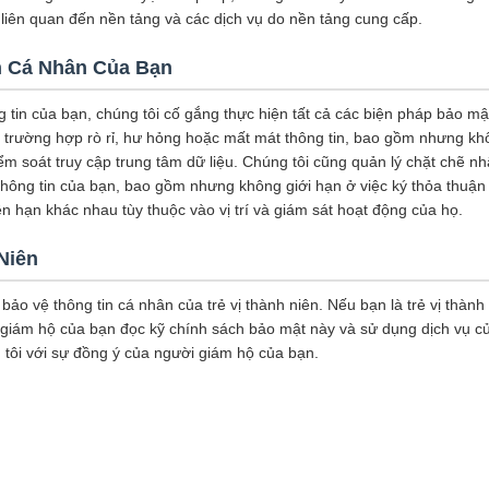
liên quan đến nền tảng và các dịch vụ do nền tảng cung cấp.
n Cá Nhân Của Bạn
 tin của bạn, chúng tôi cố gắng thực hiện tất cả các biện pháp bảo mậ
g trường hợp rò rỉ, hư hỏng hoặc mất mát thông tin, bao gồm nhưng kh
iểm soát truy cập trung tâm dữ liệu. Chúng tôi cũng quản lý chặt chẽ n
 thông tin của bạn, bao gồm nhưng không giới hạn ở việc ký thỏa thuận
n hạn khác nhau tùy thuộc vào vị trí và giám sát hoạt động của họ.
Niên
 bảo vệ thông tin cá nhân của trẻ vị thành niên. Nếu bạn là trẻ vị thành
giám hộ của bạn đọc kỹ chính sách bảo mật này và sử dụng dịch vụ c
 tôi với sự đồng ý của người giám hộ của bạn.