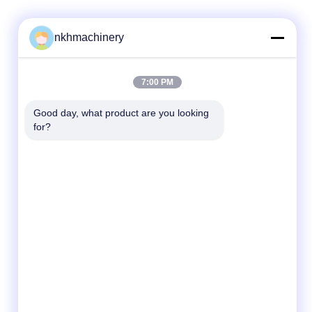
nkhmachinery
Liên hệ nhanh
7:00 PM
Điện thoại
Good day, what product are you looking 
for?
86-592-6260078
E-mail
info@nkhmachinery.com
Địa chỉ
No.503-3, Hangtian Road, Guankou, Jimei,
Xiamen, Trung Quốc