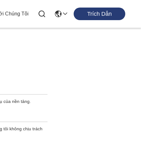
Trích Dẫn
ới Chúng Tôi
vụ của nền tảng.
g tôi không chịu trách