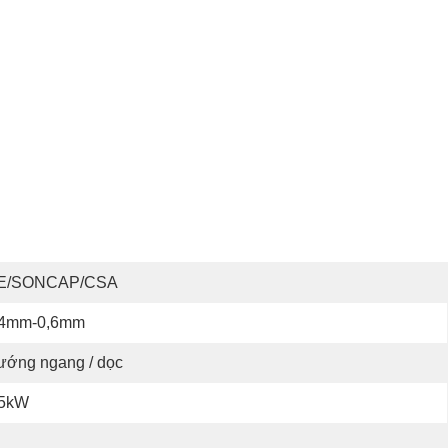
E/SONCAP/CSA
,4mm-0,6mm
ướng ngang / dọc
.5kW