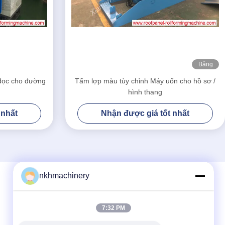
Băng
hình
 dọc cho đường
Tấm lợp màu tùy chỉnh Máy uốn cho hồ sơ /
m
hình thang
 nhất
Nhận được giá tốt nhất
nkhmachinery
Liên hệ nhanh
7:32 PM