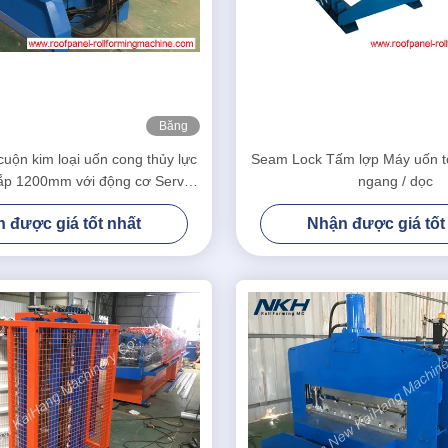
Băng
hình
cuộn kim loại uốn cong thủy lực
Seam Lock Tấm lợp Máy uốn t
ắp 1200mm với động cơ Servo
ngang / dọc
của Siemens
 được giá tốt nhất
Nhận được giá tốt