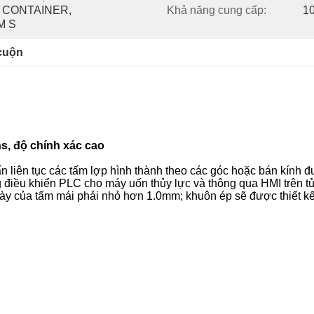
 CONTAINER, 
Khả năng cung cấp:
1
M S
cuộn
s, độ chính xác cao
 liên tục các tấm lợp hình thành theo các góc hoặc bán kính đư
 điều khiển PLC cho máy uốn thủy lực và thông qua HMI trên t
ày của tấm mái phải nhỏ hơn 1.0mm;
khuôn ép sẽ được thiết kế