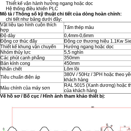
Thiết kế vận hành hướng ngang hoặc dọc
Hệ thống điều khiển PLC
Mô tả / Thông số kỹ thuật chi tiết của dòng hoàn chỉnh:
chi tiết như bảng dưới đây:
Vật liệu tạo hình cuộn thích
Tấm thép màu
hợp
Độ dày
0,4mm-0,6mm
Động cơ thúc đẩy
Động cơ thương hiệu 1.1Kw S
Thiết kế khung vận chuyển
Hướng ngang hoặc dọc
Nhóm thủy lực
5,5 nghìn
Các phút
cạnh phẳng
350mm
Bán kính cong
450mm
Nhấn chết
Lõm lồi
380V / 50Hz / 3PH hoặc theo yê
Tiêu chuẩn điện áp
khách hàng
RAL 5015 (Xanh dương) hoặc t
Màu chính của máy sơn
của khách hàng
Vẽ hồ sơ / Bố cục / Hình ảnh tham khảo thiết bị: