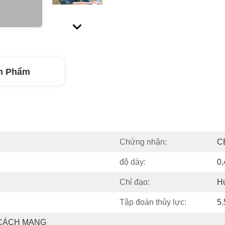
n Phẩm
Chứng nhận:
C
độ dày:
0
Chỉ đạo:
H
Tập đoàn thủy lực:
5
CÁCH MẠNG 