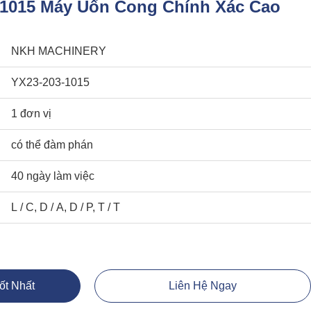
1015 Máy Uốn Cong Chính Xác Cao
NKH MACHINERY
YX23-203-1015
1 đơn vị
có thể đàm phán
40 ngày làm việc
L / C, D / A, D / P, T / T
ốt Nhất
Liên Hệ Ngay