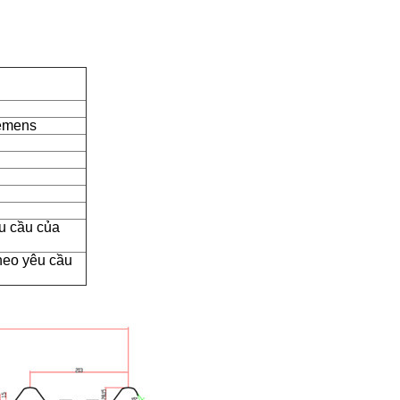
iemens
u cầu của
heo yêu cầu