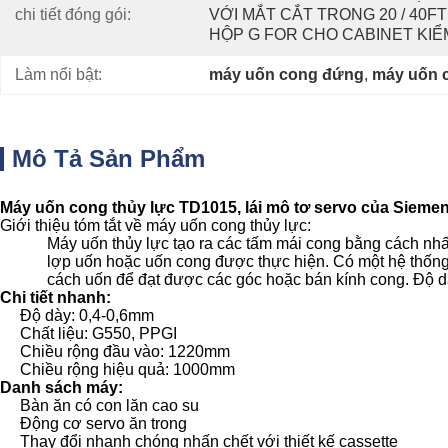
chi tiết đóng gói:
VỚI MẮT CẮT TRONG 20 / 40FT
HỘP G FOR CHO CABINET KIỂ
Làm nổi bật:
máy uốn cong đứng
, 
máy uốn 
Mô Tả Sản Phẩm
Máy uốn cong thủy lực TD1015, lái mô tơ servo của Siemen
Giới thiệu tóm tắt về máy uốn cong thủy lực:
Máy uốn thủy lực tạo ra các tấm mái cong bằng cách nhấn
lợp uốn hoặc uốn cong được thực hiện.
Có một hệ thống
cách uốn để đạt được các góc hoặc bán kính cong.
Độ d
Chi tiết nhanh:
Độ dày: 0,4-0,6mm
Chất liệu: G550, PPGI
Chiều rộng đầu vào: 1220mm
Chiều rộng hiệu quả: 1000mm
Danh sách máy:
Bàn ăn có con lăn cao su
Động cơ servo ăn trong
Thay đổi nhanh chóng nhấn chết với thiết kế cassette