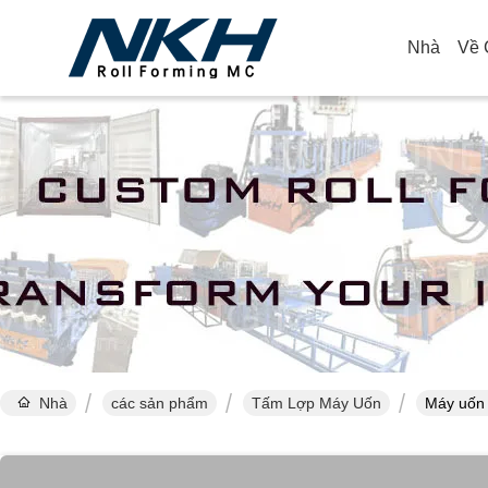
Nhà
Về 
Nhà
các sản phẩm
Tấm Lợp Máy Uốn
Máy uốn 