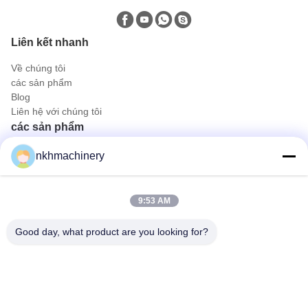
Liên kết nhanh
Về chúng tôi
các sản phẩm
Blog
Liên hệ với chúng tôi
các sản phẩm
Tấm lợp mái
nkhmachinery
Mái lợp ngói
Máy cán sàn
Máy tạo hình cuộn đứng
9:53 AM
Tấm lợp máy uốn
Máy cán định hình
Good day, what product are you looking for?
Liên hệ nhanh
Điện thoại
0086-592-6260078
E-mail