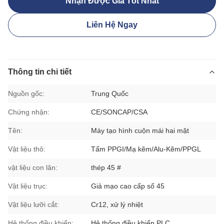
Nhận Được Giá Tốt Nhất
Liên Hệ Ngay
Thông tin chi tiết
Nguồn gốc:
Trung Quốc
Chứng nhận:
CE/SONCAP/CSA
Tên:
Máy tạo hình cuộn mái hai mặt
Vật liệu thô:
Tấm PPGI/Mạ kẽm/Alu-Kẽm/PPGL
vật liệu con lăn:
thép 45 #
Vật liệu trục:
Giả mạo cao cấp số 45
Vật liệu lưỡi cắt:
Cr12, xử lý nhiệt
Hệ thống điều khiển:
Hệ thống điều khiển PLC