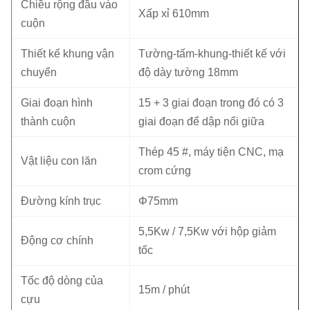
Chiều rộng đầu vào
Xấp xỉ
610mm
cuộn
Thiết kế khung vận
Tường-tấm-khung-thiết kế với
chuyển
độ dày tường 18mm
Giai đoạn hình
15 + 3 giai đoạn trong đó có 3
thành cuộn
giai đoạn để dập nổi giữa
Thép 45 #, máy tiện CNC, mạ
Vật liệu con lăn
crom cứng
Đường kính trục
Φ75mm
5,5Kw / 7,5Kw với hộp giảm
Động cơ chính
tốc
Tốc độ dòng của
15m / phút
cựu