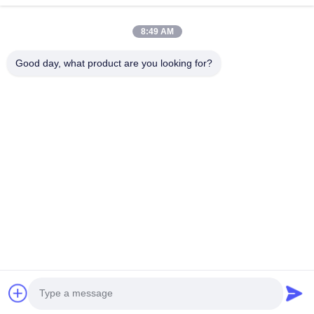
Máy cán sàn
Máy tạo hình cuộn đứng
8:49 AM
Tấm lợp máy uốn
Máy cán định hình
Good day, what product are you looking for?
Liên hệ nhanh
Điện thoại
0086-592-6260078
E-mail
info@nkhmachinery.com
Địa chỉ
No.503-3, Hangtian Road, Guankou, Jimei, Xiamen, Trung
Quốc
Chính sách bảo mật
|
Sơ đồ trang web
Trung Quốc tốt Chất lượng Tấm lợp mái Nhà cung cấp. Bản quyền © 2019-
2026 Xiamen New KaiHang Machinery Co., Ltd Tất cả. Tất cả quyền được
bảo lưu.