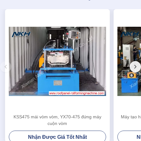
KSS475 mái vòm vòm, YX70-475 đứng máy
Máy tạo h
cuộn vòm
Nhận Được Giá Tốt Nhất
N