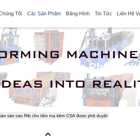
Chúng Tôi
Các Sản Phẩm
Băng Hình
Tin Tức
Liên Hệ V
Chi Tiết Sản Phẩm
 sàn sàn cao Rib cho tấm mạ kẽm CSA được phê duyệt