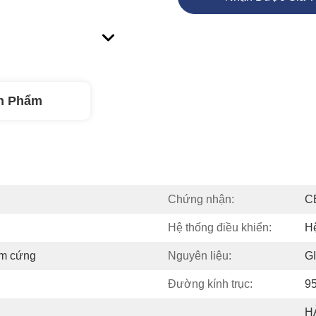
n Phẩm
Chứng nhận:
C
Hệ thống điều khiển:
Hệ
ôm cứng
Nguyên liệu:
GI
Đường kính trục:
9
H