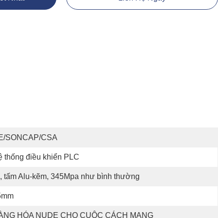
E/SONCAP/CSA
 thống điều khiển PLC
, tấm Alu-kẽm, 345Mpa như bình thường
5mm
ÀNG HÓA NUDE CHO CUỘC CÁCH MẠNG 