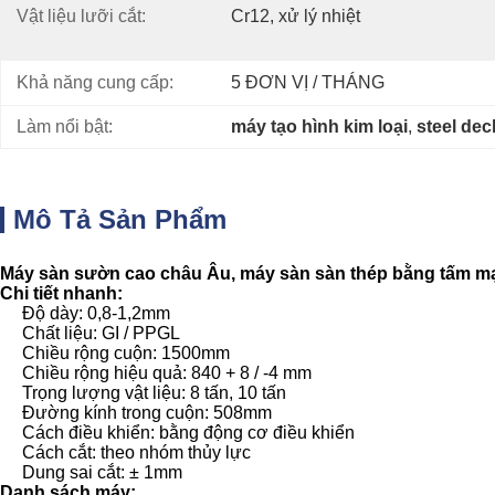
Vật liệu lưỡi cắt:
Cr12, xử lý nhiệt
Khả năng cung cấp:
5 ĐƠN VỊ / THÁNG
Làm nổi bật:
máy tạo hình kim loại
, 
steel dec
Mô Tả Sản Phẩm
Máy sàn sườn cao châu Âu, máy sàn sàn thép bằng tấm m
Chi tiết nhanh:
Độ dày: 0,8-1,2mm
Chất liệu: GI / PPGL
Chiều rộng cuộn: 1500mm
Chiều rộng hiệu quả: 840 + 8 / -4 mm
Trọng lượng vật liệu: 8 tấn, 10 tấn
Đường kính trong cuộn: 508mm
Cách điều khiển: bằng động cơ điều khiển
Cách cắt: theo nhóm thủy lực
Dung sai cắt: ± 1mm
Danh sách máy: