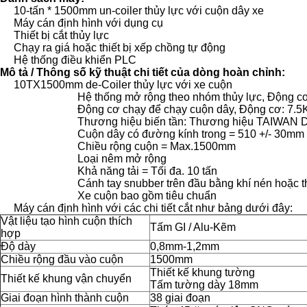
10-tấn * 1500mm un-coiler thủy lực với cuộn dây xe
Máy cán định hình với dụng cụ
Thiết bị cắt thủy lực
Chạy ra giá hoặc thiết bị xếp chồng tự động
Hệ thống điều khiển PLC
Mô tả / Thông số kỹ thuật chi tiết của dòng hoàn chỉnh:
10TX1500mm de-Coiler thủy lực với xe cuộn
Hệ thống mở rộng theo nhóm thủy lực, Động 
Động cơ chạy để chạy cuộn dây, Động cơ: 7.
Thương hiệu biến tần: Thương hiệu TAIWAN D
Cuộn dây có đường kính trong = 510 +/- 30mm
Chiều rộng cuộn = Max.1500mm
Loại nêm mở rộng
Khả năng tải = Tối đa.
10 tấn
Cánh tay snubber trên đầu bằng khí nén hoặc t
Xe cuộn bao gồm tiêu chuẩn
Máy cán định hình với các chi tiết cắt như bảng dưới đây:
Vật liệu tạo hình cuộn thích
Tấm GI / Alu-Kẽm
hợp
Độ dày
0,8mm-1,2mm
Chiều rộng đầu vào cuộn
1500mm
Thiết kế khung tường
Thiết kế khung vận chuyển
Tấm tường dày 18mm
Giai đoạn hình thành cuộn
38 giai đoạn