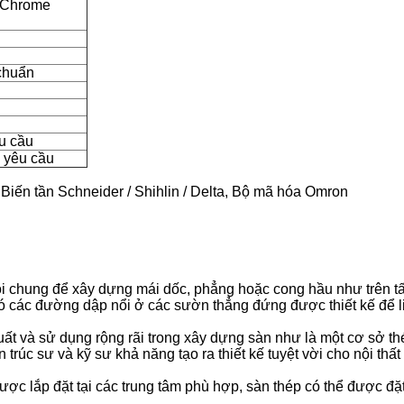
g Chrome
 chuẩn
u cầu
 yêu cầu
iến tần Schneider / Shihlin / Delta, Bộ mã hóa Omron
 chung để xây dựng mái dốc, phẳng hoặc cong hầu như trên tất 
ó các đường dập nổi ở các sườn thẳng đứng được thiết kế để liê
ất và sử dụng rộng rãi trong xây dựng sàn như là một cơ sở th
n ​​trúc sư và kỹ sư khả năng tạo ra thiết kế tuyệt vời cho nội th
ợc lắp đặt tại các trung tâm phù hợp, sàn thép có thể được đ