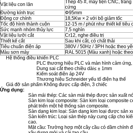
Thép 45 #, máy tiện CNC, trán
Vật liệu con lăn
cứng
Đường kính trục
Φ95mm
Động cơ chính
18,5Kw × 2 với bộ giảm tốc
Tốc độ hình thành cuộn
12-15 m / phút như thiết kế tiêu
Sức mạnh nhóm thủy lực
7,5 nghìn
Vật liệu lưỡi cắt
Cr12, nghe điều trị
Thiết kế cắt
Sau khi cắt, có chất thải
Tiêu chuẩn điện áp
380V / 50Hz / 3PH hoặc theo yê
Màu sơn máy
RAL 5015 (Màu xanh) hoặc theo
Hệ thống điều khiển PLC
PLC thương hiệu PLC và màn hình cảm ứng, B
Dung sai cắt theo chiều dài≤ ± 1mm
Kiểm soát điện áp 24V
Thương hiệu Schneider yếu tố điện hạ thế
Giá đỡ sản phẩm Không được cấp điện, 3 chiếc
Ứng dụng:
Sàn mái thép: Các sàn mái thép được sản xuất nói
Sàn kim loại composite: Sàn kim loại composite c
phát triển một hệ thống sàn composite.
Sàn dạng kim loại: Sàn dạng kim loại được sản xu
Sàn kiến ​​trúc: Loại sàn thép này cung cấp cho kiế
cao.
Mặt cầu: Trường hợp một cây cầu có dầm chính đư
xây dựng mới và cải tạo cầu.