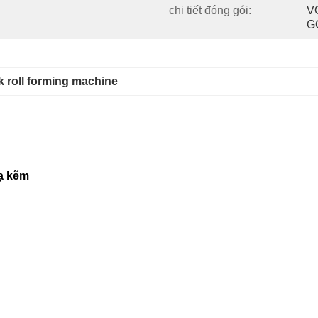
chi tiết đóng gói:
V
G
k roll forming machine
ạ kẽm