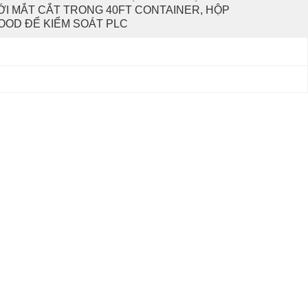
ỚI MẮT CẮT TRONG 40FT CONTAINER, HỘP 
OOD ĐỂ KIỂM SOÁT PLC