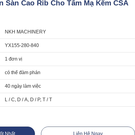
àn Sàn Cao Rib Cho Tấm Mạ Kẽm CSA
NKH MACHINERY
YX155-280-840
1 đơn vị
có thể đàm phán
40 ngày làm việc
L / C, D / A, D / P, T / T
ốt Nhất
Liên Hệ Ngay