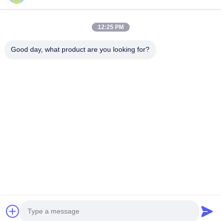
Mái lợp ngói
Máy cán sàn
Máy tạo hình cuộn đứng
12:25 PM
Tấm lợp máy uốn
Máy cán định hình
Good day, what product are you looking for?
Liên hệ nhanh
Điện thoại
0086-592-6260078
E-mail
info@nkhmachinery.com
Địa chỉ
No.503-3, Hangtian Road, Guankou, Jimei, Xiamen, Trung
Quốc
Chính sách bảo mật
|
Sơ đồ trang web
Trung Quốc tốt Chất lượng Tấm lợp mái Nhà cung cấp. Bản quyền © 2019-
2026 Xiamen New KaiHang Machinery Co., Ltd Tất cả. Tất cả quyền được
bảo lưu.