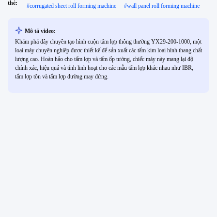
thẻ:
#
corrugated sheet roll forming machine
#
wall panel roll forming machine
Mô tả video:
Khám phá dây chuyền tạo hình cuộn tấm lợp thông thường YX29-200-1000, một
loại máy chuyên nghiệp được thiết kế để sản xuất các tấm kim loại hình thang chất
lượng cao. Hoàn hảo cho tấm lợp và tấm ốp tường, chiếc máy này mang lại độ
chính xác, hiệu quả và tính linh hoạt cho các mẫu tấm lợp khác nhau như IBR,
tấm lợp tôn và tấm lợp đường may đứng.