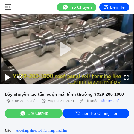
Trò Chuyện
Liên Hệ
Dây chuyền tạo tấm cuộn mái bình thường YX29-200-1000
Các video khác
August 31, 2021
Từ khóa:
Tấm lợp mái
Trò Chuyện
Liên Hệ Chúng Tôi
Các
#
roofing sheet roll forming machine